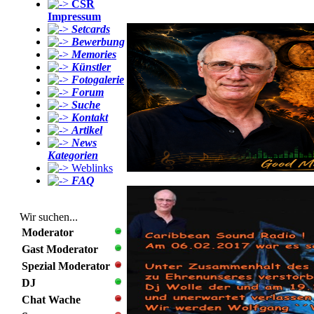
CSR
Impressum
Setcards
Bewerbung
Memories
Künstler
Fotogalerie
Forum
Suche
Kontakt
Artikel
News
Kategorien
Weblinks
FAQ
Wir suchen...
Moderator
Gast Moderator
Spezial Moderator
DJ
Chat Wache