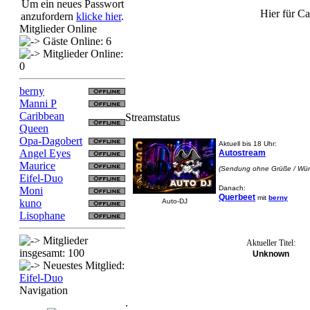
Um ein neues Passwort
Hier für C
anzufordern
klicke hier
.
Mitglieder Online
Gäste Online: 6
Mitglieder Online:
0
berny
Manni P
Caribbean
Streamstatus
Queen
Opa-Dagobert
Aktuell bis 18 Uhr:
Angel Eyes
Autostream
Maurice
(Sendung ohne Grüße / Wü
Eifel-Duo
Danach:
Moni
Querbeet
mit
berny
Auto-DJ
kuno
Lisophane
Mitglieder
Aktueller Titel:
insgesamt: 100
Unknown
Neuestes Mitglied:
Eifel-Duo
Navigation
.